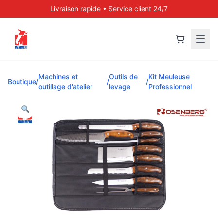
Livraison rapide • Service client 24/7
Machines et
Outils de
Kit Meuleuse
Boutique
/
/
/
outillage d'atelier
levage
Professionnel