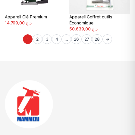
Appareil Clé Premium
Appareil Coffret outils
14.709,00
د.ج
Économique
50.639,00
د.ج
1
2
3
4
…
26
27
28
→