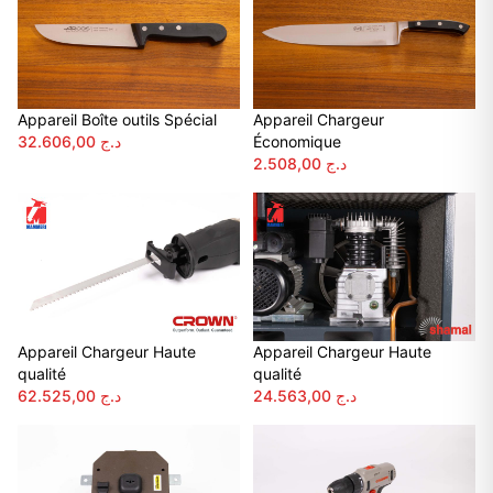
Appareil Boîte outils Spécial
Appareil Chargeur
32.606,00
د.ج
Économique
2.508,00
د.ج
Appareil Chargeur Haute
Appareil Chargeur Haute
qualité
qualité
62.525,00
د.ج
24.563,00
د.ج