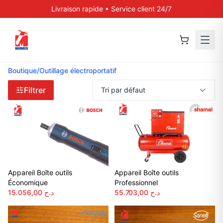
Livraison rapide • Service client 24/7
Boutique
/
Outillage électroportatif
Filtrer
Appareil Boîte outils
Appareil Boîte outils
Économique
Professionnel
15.056,00
د.ج
55.703,00
د.ج