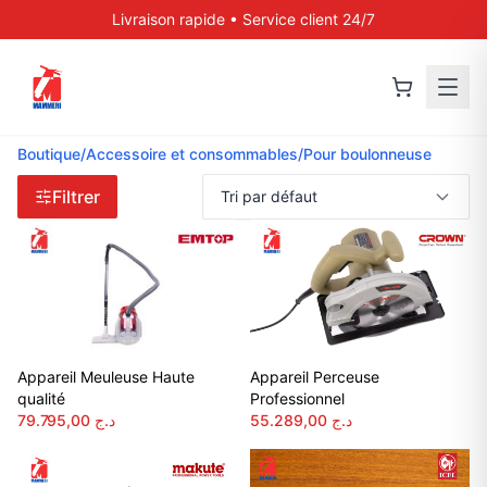
Livraison rapide • Service client 24/7
Boutique
/
Accessoire et consommables
/
Pour boulonneuse
Filtrer
Appareil Meuleuse Haute
Appareil Perceuse
qualité
Professionnel
79.795,00
د.ج
55.289,00
د.ج