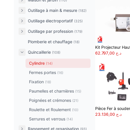
(110)
Outillage à main & mesure
(182)
Outillage électroportatif
(325)
Outillage par profession
(179)
Plomberie et chauffage
(18)
Kit Projecteur Hau
Quincaillerie
(108)
62.797,00
د.ج
Cylindre
(14)
Fermes portes
(16)
Fixation
(18)
Paumelles et charnières
(15)
Poignées et crémones
(21)
Pièce Fer à soud
Roulette et Roulement
(10)
23.136,00
د.ج
Serrures et verrous
(14)
Rangement et organisation
(93)