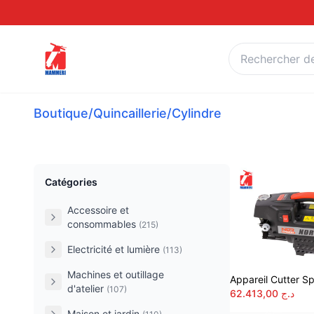
Boutique
/
Quincaillerie
/
Cylindre
Catégories
Accessoire et
consommables
(215)
Electricité et lumière
(113)
Machines et outillage
Appareil Cutter Sp
d'atelier
(107)
62.413,00
د.ج
Maison et jardin