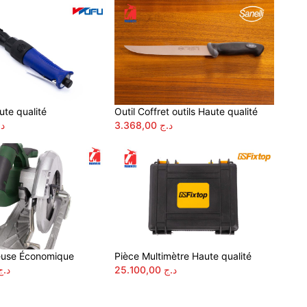
ute qualité
Outil Coffret outils Haute qualité
د.
3.368,00
د.ج
euse Économique
Pièce Multimètre Haute qualité
د.ج
25.100,00
د.ج