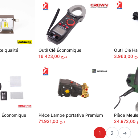
te qualité
Outil Clé Économique
Outil Clé Ha
16.423,00
د.ج
3.963,00
ج
er Économique
Pièce Lampe portative Premium
Pièce Meul
71.921,00
د.ج
24.972,00
1
2
→