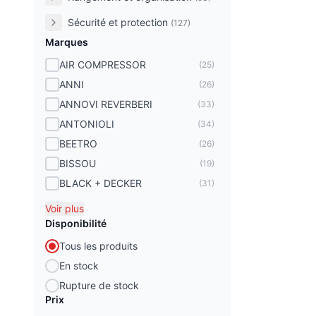
Sécurité et protection
(127)
Marques
AIR COMPRESSOR
(25)
ANNI
(26)
ANNOVI REVERBERI
(33)
ANTONIOLI
(34)
BEETRO
(26)
BISSOU
(19)
BLACK + DECKER
(31)
BOSCH
(16)
Voir plus
CATERPILLAR
Disponibilité
(22)
CONMEC
(23)
Tous les produits
CROWN
(17)
En stock
CUTDIAMANT
(31)
Rupture de stock
Prix
DAYSTAR
(26)