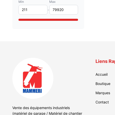
Min
DECAKILA
Max
(21)
DEWALT
-
(24)
DINGQI
(22)
EMTOP
(31)
FELISATTI
(28)
FERRUA
(33)
FIAC
(19)
FIAM
(29)
FIMA
(29)
Liens Ra
FIX TOP
(22)
FLEXBIMEC
(20)
Accueil
GIERRE
(25)
Boutique
GIS
(27)
Marques
HANS
(27)
Contact
HONEST PRO
(26)
Vente des équipements industriels
INGCO
(25)
(matériel de garage / Matériel de chantier