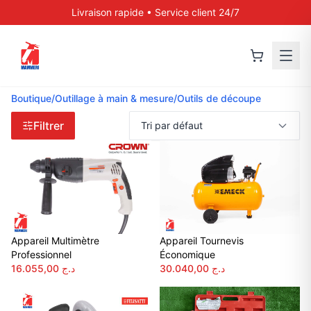
Livraison rapide • Service client 24/7
Boutique
/
Outillage à main & mesure
/
Outils de découpe
Filtrer
Appareil Multimètre
Appareil Tournevis
Professionnel
Économique
16.055,00
د.ج
30.040,00
د.ج