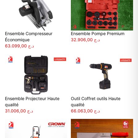
Ensemble Compresseur
Ensemble Pompe Premium
Économique
32.906,00
د.ج
63.099,00
د.ج
Ensemble Projecteur Haute
Outil Coffret outils Haute
qualité
qualité
31.006,00
د.ج
66.063,00
د.ج